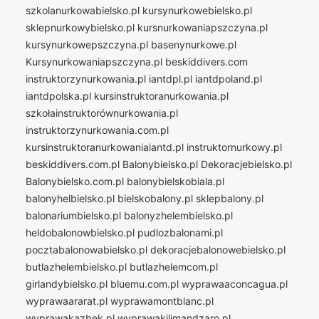
szkolanurkowabielsko.pl
kursynurkowebielsko.pl
sklepnurkowybielsko.pl
kursnurkowaniapszczyna.pl
kursynurkowepszczyna.pl
basenynurkowe.pl
Kursynurkowaniapszczyna.pl
beskiddivers.com
instruktorzynurkowania.pl
iantdpl.pl
iantdpoland.pl
iantdpolska.pl
kursinstruktoranurkowania.pl
szkołainstruktorównurkowania.pl
instruktorzynurkowania.com.pl
kursinstruktoranurkowaniaiantd.pl
instruktornurkowy.pl
beskiddivers.com.pl
Balonybielsko.pl
Dekoracjebielsko.pl
Balonybielsko.com.pl
balonybielskobiala.pl
balonyhelbielsko.pl
bielskobalony.pl
sklepbalony.pl
balonariumbielsko.pl
balonyzhelembielsko.pl
heldobalonowbielsko.pl
pudlozbalonami.pl
pocztabalonowabielsko.pl
dekoracjebalonowebielsko.pl
butlazhelembielsko.pl
butlazhelemcom.pl
girlandybielsko.pl
bluemu.com.pl
wyprawaaconcagua.pl
wyprawaararat.pl
wyprawamontblanc.pl
wyprawakazbek.pl
wyprawakilimandzaro.pl