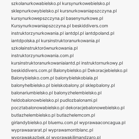
szkolanurkowabielsko.pl
kursynurkowebielsko.pl
sklepnurkowybielsko.pl
kursnurkowaniapszczyna.pl
kursynurkowepszczyna.pl
basenynurkowe.pl
Kursynurkowaniapszczyna.pl
beskiddivers.com
instruktorzynurkowania.pl
iantdpl.pl
iantdpoland.pl
iantdpolska.pl
kursinstruktoranurkowania.pl
szkołainstruktorównurkowania.pl
instruktorzynurkowania.com.pl
kursinstruktoranurkowaniaiantd.pl
instruktornurkowy.pl
beskiddivers.com.pl
Balonybielsko.pl
Dekoracjebielsko.pl
Balonybielsko.com.pl
balonybielskobiala.pl
balonyhelbielsko.pl
bielskobalony.pl
sklepbalony.pl
balonariumbielsko.pl
balonyzhelembielsko.pl
heldobalonowbielsko.pl
pudlozbalonami.pl
pocztabalonowabielsko.pl
dekoracjebalonowebielsko.pl
butlazhelembielsko.pl
butlazhelemcom.pl
girlandybielsko.pl
bluemu.com.pl
wyprawaaconcagua.pl
wyprawaararat.pl
wyprawamontblanc.pl
wyprawakazbek.pl
wyprawakilimandzaro.pl