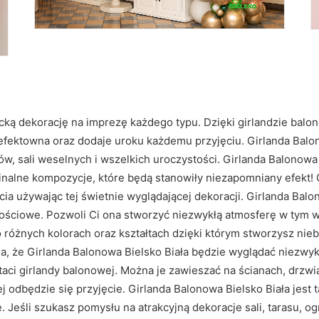
cką dekorację na imprezę każdego typu. Dzięki girlandzie balo
efektowna oraz dodaje uroku każdemu przyjęciu. Girlanda Balono
ów, sali weselnych i wszelkich uroczystości. Girlanda Balonowa
nalne kompozycje, które będą stanowiły niezapomniany efekt! G
ia używając tej świetnie wyglądającej dekoracji. Girlanda Balo
nościowe. Pozwoli Ci ona stworzyć niezwykłą atmosferę w tym w
o różnych kolorach oraz kształtach dzięki którym stworzysz nie
a, że Girlanda Balonowa Bielsko Biała będzie wyglądać niezwykl
ci girlandy balonowej. Można je zawieszać na ścianach, drzwia
ej odbędzie się przyjęcie. Girlanda Balonowa Bielsko Biała jes
. Jeśli szukasz pomysłu na atrakcyjną dekoracje sali, tarasu, o