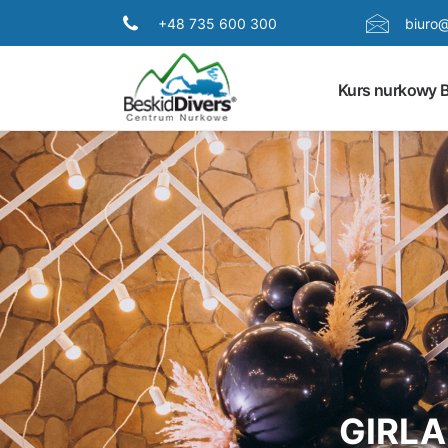
+48 735 600 300
biuro@
Kurs nurkowy B
GIRLA