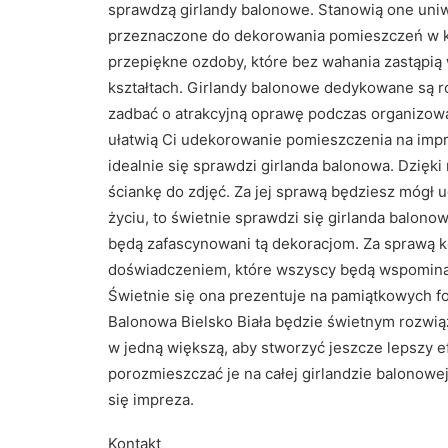
sprawdzą girlandy balonowe. Stanowią one uniw
przeznaczone do dekorowania pomieszczeń w kt
przepiękne ozdoby, które bez wahania zastąpią 
kształtach. Girlandy balonowe dedykowane są 
zadbać o atrakcyjną oprawę podczas organizowan
ułatwią Ci udekorowanie pomieszczenia na impr
idealnie się sprawdzi girlanda balonowa. Dzięk
ściankę do zdjęć. Za jej sprawą będziesz mógł 
życiu, to świetnie sprawdzi się girlanda balono
będą zafascynowani tą dekoracjom. Za sprawą k
doświadczeniem, które wszyscy będą wspominać 
Świetnie się ona prezentuje na pamiątkowych f
Balonowa Bielsko Biała będzie świetnym rozwiąza
w jedną większą, aby stworzyć jeszcze lepszy 
porozmieszczać je na całej girlandzie balonowej
się impreza.
Kontakt