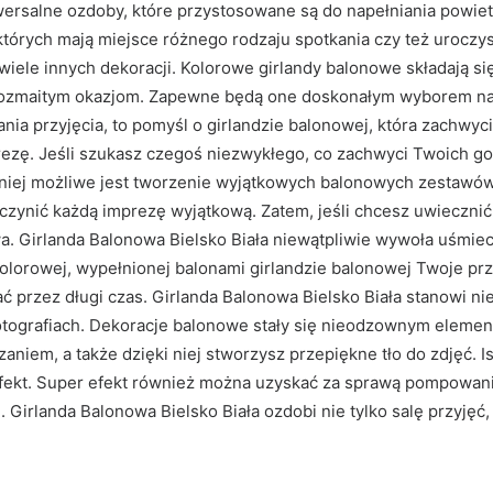
ersalne ozdoby, które przystosowane są do napełniania powiet
órych mają miejsce różnego rodzaju spotkania czy też uroczys
wiele innych dekoracji. Kolorowe girlandy balonowe składają s
rozmaitym okazjom. Zapewne będą one doskonałym wyborem na r
ia przyjęcia, to pomyśl o girlandzie balonowej, która zachwyc
ezę. Jeśli szukasz czegoś niezwykłego, co zachwyci Twoich go
i niej możliwe jest tworzenie wyjątkowych balonowych zestawów
uczynić każdą imprezę wyjątkową. Zatem, jeśli chcesz uwiecznić
wa. Girlanda Balonowa Bielsko Biała niewątpliwie wywoła uśmiec
olorowej, wypełnionej balonami girlandzie balonowej Twoje pr
przez długi czas. Girlanda Balonowa Bielsko Biała stanowi ni
otografiach. Dekoracje balonowe stały się nieodzownym element
niem, a także dzięki niej stworzysz przepiękne tło do zdjęć. Is
efekt. Super efekt również można uzyskać za sprawą pompowani
. Girlanda Balonowa Bielsko Biała ozdobi nie tylko salę przyję