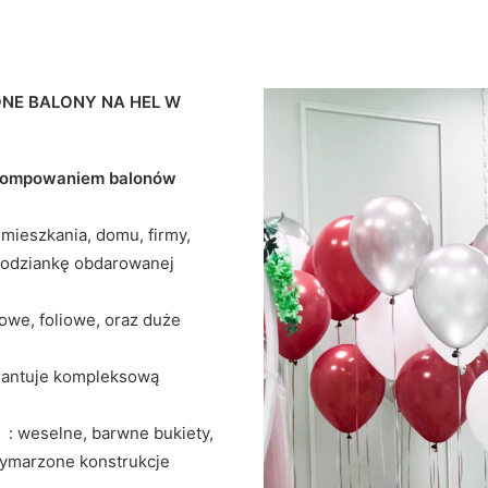
ONE BALONY NA HEL W
 pompowaniem balonów
mieszkania, domu, firmy,
spodziankę obdarowanej
owe, foliowe, oraz duże
rantuje kompleksową
a : weselne, barwne bukiety,
wymarzone konstrukcje