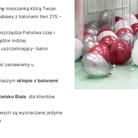
ny
mieszanką którą Twoje
abawy z balonami tlen 21% –
oszczędza Państwa czas i
dzie indziej
 uszczelniający- balon
żel zamawiamy u
 naszym
sklepie z balonami
ielsko Biała
dla klientów
owych są wyznaczane jedynie
w