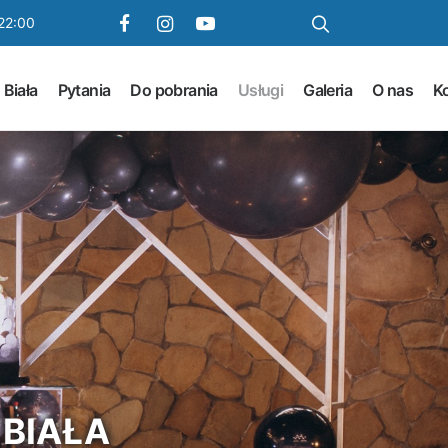
22:00
 Biała
Pytania
Do pobrania
Usługi
Galeria
O nas
K
 BIAŁA