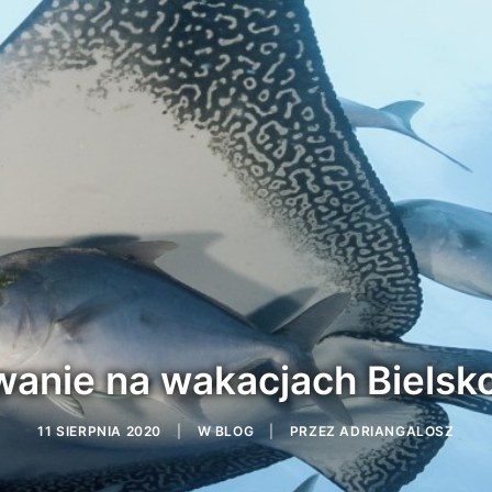
anie na wakacjach Bielsko
11 SIERPNIA 2020
|
W
BLOG
|
PRZEZ
ADRIANGALOSZ