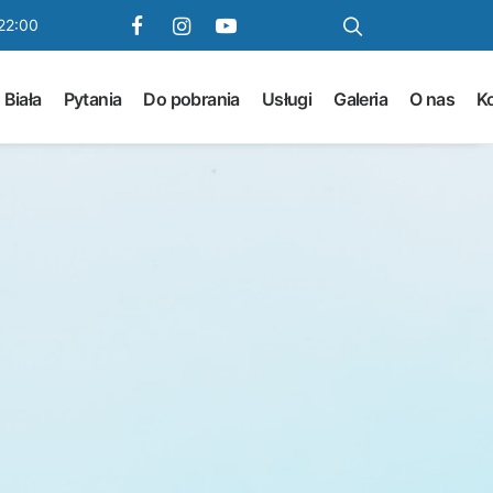
22:00
 Biała
Pytania
Do pobrania
Usługi
Galeria
O nas
K