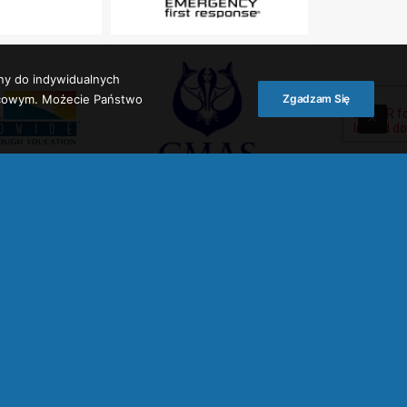
ny do indywidualnych
ońcowym. Możecie Państwo
Zgadzam Się