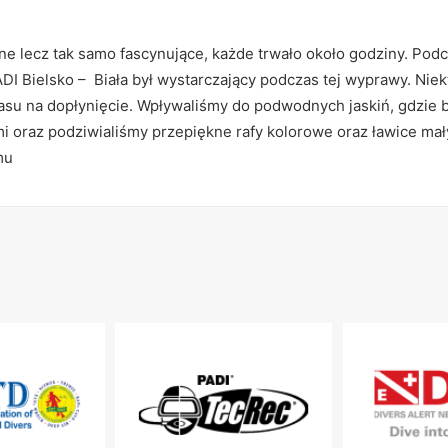
nne lecz tak samo fascynujące, każde trwało około godziny. Pod
 Bielsko – Biała był wystarczający podczas tej wyprawy. Niek
zasu na dopłynięcie. Wpływaliśmy do podwodnych jaskiń, gdzie b
i oraz podziwialiśmy przepiękne rafy kolorowe oraz ławice mały
mu